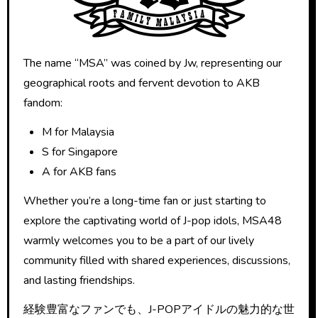
The name “MSA” was coined by Jw, representing our
geographical roots and fervent devotion to AKB
fandom:
M for Malaysia
S for Singapore
A for AKB fans
Whether you’re a long-time fan or just starting to
explore the captivating world of J-pop idols, MSA48
warmly welcomes you to be a part of our lively
community filled with shared experiences, discussions,
and lasting friendships.
経験豊富なファンでも、J-POPアイドルの魅力的な世