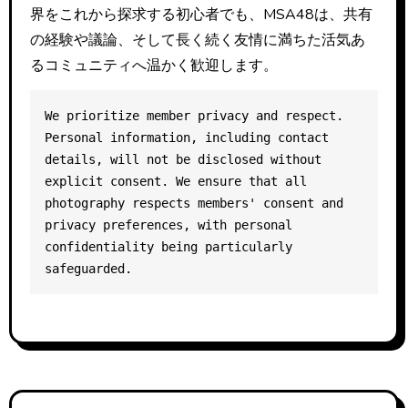
界をこれから探求する初心者でも、MSA48は、共有
の経験や議論、そして長く続く友情に満ちた活気あ
るコミュニティへ温かく歓迎します。
We prioritize member privacy and respect. 
Personal information, including contact 
details, will not be disclosed without 
explicit consent. We ensure that all 
photography respects members' consent and 
privacy preferences, with personal 
confidentiality being particularly 
safeguarded.