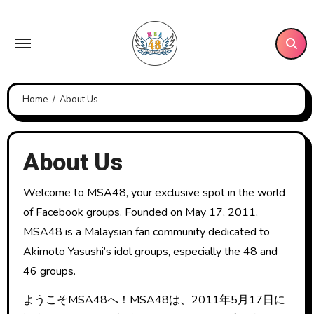
Skip
to
content
Home
About Us
About Us
Welcome to MSA48, your exclusive spot in the world
of Facebook groups. Founded on May 17, 2011,
MSA48 is a Malaysian fan community dedicated to
Akimoto Yasushi’s idol groups, especially the 48 and
46 groups.
ようこそMSA48へ！MSA48は、2011年5月17日に