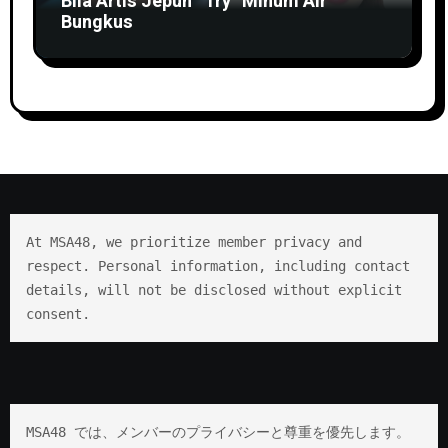
Bila Artis Jepun “Try” Minum Air
Bungkus
At MSA48, we prioritize member privacy and 
respect. Personal information, including contact 
details, will not be disclosed without explicit 
consent.
MSA48 では、メンバーのプライバシーと尊重を優先します。 