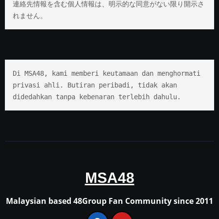
連絡先情報を含む個人情報は、明示的な同意がない限り開示さ
れません。
Di MSA48, kami memberi keutamaan dan menghormati 
privasi ahli. Butiran peribadi, tidak akan 
didedahkan tanpa kebenaran terlebih dahulu.
MSA48
Malaysian based 48Group Fan Community since 2011